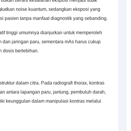
i bukan berarti kesalahan eksposi menjadi tidak
ngkatkan noise kuantum, sedangkan eksposi yang
iasi pasien tanpa manfaat diagnostik yang sebanding.
atif tinggi umumnya dianjurkan untuk memperoleh
um dan jaringan paru, sementara mAs harus cukup
 dosis berlebihan.
ruktur dalam citra. Pada radiografi thorax, kontras
n antara lapangan paru, jantung, pembuluh darah,
iliki keunggulan dalam manipulasi kontras melalui