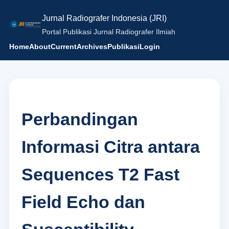
Jurnal Radiografer Indonesia (JRI)
Portal Publikasi Jurnal Radiografer Ilmiah
Home
About
Current
Archives
Publikasi
Login
Perbandingan
Informasi Citra antara
Sequences T2 Fast
Field Echo dan