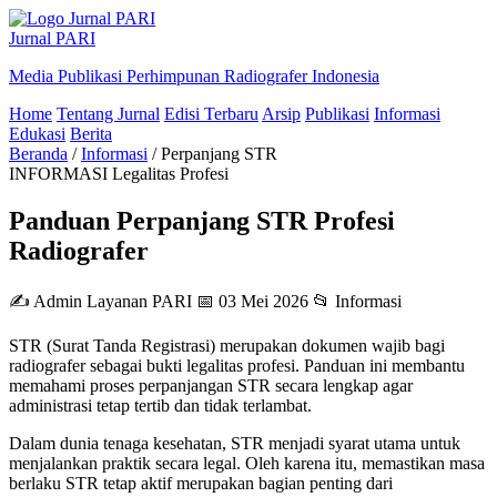
Jurnal PARI
Media Publikasi Perhimpunan Radiografer Indonesia
Home
Tentang Jurnal
Edisi Terbaru
Arsip
Publikasi
Informasi
Edukasi
Berita
Beranda
/
Informasi
/
Perpanjang STR
INFORMASI
Legalitas Profesi
Panduan Perpanjang STR Profesi
Radiografer
✍ Admin Layanan PARI
📅 03 Mei 2026
📂 Informasi
STR (Surat Tanda Registrasi) merupakan dokumen wajib bagi
radiografer sebagai bukti legalitas profesi. Panduan ini membantu
memahami proses perpanjangan STR secara lengkap agar
administrasi tetap tertib dan tidak terlambat.
Dalam dunia tenaga kesehatan, STR menjadi syarat utama untuk
menjalankan praktik secara legal. Oleh karena itu, memastikan masa
berlaku STR tetap aktif merupakan bagian penting dari