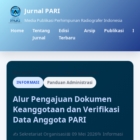
Jurnal PARI
Media Publikasi Perhimpunan Radiografer Indonesia
Home
Tentang
Edisi
Arsip
Publikasi
Inf
Jurnal
Terbaru
Beranda
/
Informasi
/
Alur Dokumen
INFORMASI
Panduan Administrasi
Alur Pengajuan Dokumen
Keanggotaan dan Verifikasi
Data Anggota PARI
✍ Sekretariat Organisasi
📅 09 Mei 2026
📂 Informasi