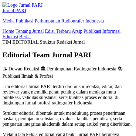
Jurnal PARI
Media Publikasi Perhimpunan Radiografer Indonesia
Home
Tentang Jurnal
Edisi Terbaru
Arsip
Publikasi
Informasi
Edukasi
Berita
TIM EDITORIAL
Struktur Redaksi Jurnal
Editorial Team Jurnal PARI
📝 Dewan Redaksi
🏛 Perhimpunan Radiografer Indonesia
📚
Publikasi Ilmiah & Profesi
Tim editorial Jurnal PARI terdiri dari unsur redaksi, editor, dan
reviewer yang memiliki peran penting dalam menjaga mutu
publikasi, validitas substansi, serta kualitas proses editorial di
lingkungan jurnal profesi radiografer Indonesia.
Struktur editorial dibentuk untuk mendukung proses penerimaan
naskah, peninjauan substansi, evaluasi kualitas penulisan, serta
penguatan integritas akademik dalam setiap artikel yang diterbitkan.
Melalui tata kelola editorial yang baik, Jurnal PARI berupaya