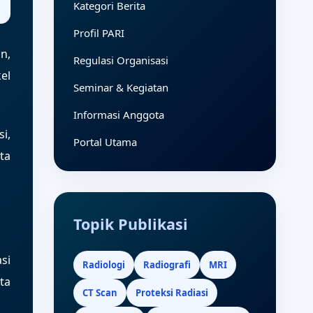
Kategori Berita
Profil PARI
n,
Regulasi Organisasi
el
Seminar & Kegiatan
Informasi Anggota
i,
Portal Utama
ta
Topik Publikasi
si
Radiologi
Radiografi
MRI
ta
CT Scan
Proteksi Radiasi