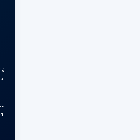
ng
ai
pu
di