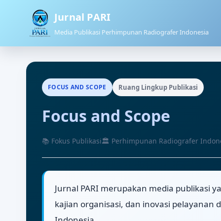
Jurnal PARI
Media Publikasi Perhimpunan Radiografer Indonesia
FOCUS AND SCOPE
Ruang Lingkup Publikasi
Focus and Scope
📚 Fokus Publikasi
🏛 Perhimpunan Radiografer Indon
Jurnal PARI merupakan media publikasi y
kajian organisasi, dan inovasi pelayanan di
Indonesia.