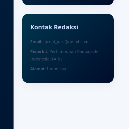
Kontak Redaksi
Email:
jurnal_pari@gmail.com
Penerbit:
Perhimpunan Radiografer
Indonesia (PARI)
Alamat:
Indonesia