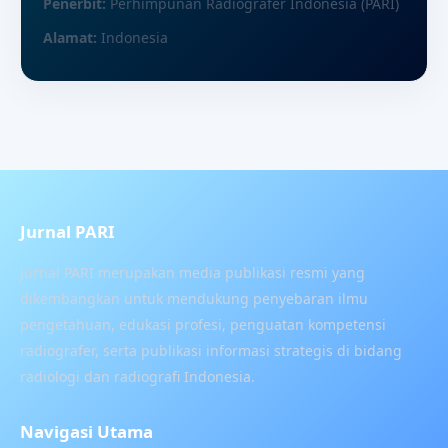
Penerbit:
Perhimpunan Radiografer Indonesia (PARI)
Alamat:
Indonesia
Jurnal PARI
Jurnal PARI merupakan media publikasi resmi yang
dikembangkan untuk mendukung penyebaran ilmu
pengetahuan, edukasi profesi, penguatan kompetensi
radiografer, serta publikasi informasi strategis di bidang
radiologi dan radiografi Indonesia.
Navigasi Utama