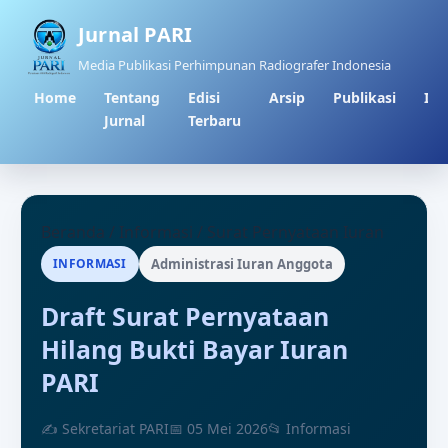
Jurnal PARI
Media Publikasi Perhimpunan Radiografer Indonesia
Home
Tentang
Edisi
Arsip
Publikasi
Inf
Jurnal
Terbaru
Beranda
/
Informasi
/
Surat Pernyataan Iuran
INFORMASI
Administrasi Iuran Anggota
Draft Surat Pernyataan
Hilang Bukti Bayar Iuran
PARI
✍ Sekretariat PARI
📅 05 Mei 2026
📂 Informasi