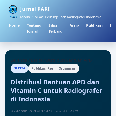
Jurnal PARI
Media Publikasi Perhimpunan Radiografer Indonesia
Home
Tentang
Edisi
Arsip
Publikasi
Inf
Jurnal
Terbaru
Beranda
/
Berita
/
Distribusi Bantuan APD
BERITA
Publikasi Resmi Organisasi
Distribusi Bantuan APD dan
Vitamin C untuk Radiografer
di Indonesia
✍ Admin PARI
📅 02 April 2026
📂 Berita