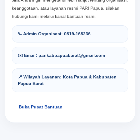
Jika Anda ingin mengetahui lebih lanjut tentang organisasi,
keanggotaan, atau layanan resmi PARI Papua, silakan
hubungi kami melalui kanal bantuan resmi.
📞 Admin Organisasi: 0819-168236
✉️ Email: parikabpapuabarat@gmail.com
📍 Wilayah Layanan: Kota Papua & Kabupaten
Papua Barat
G
a
Buka Pusat Bantuan
b
u