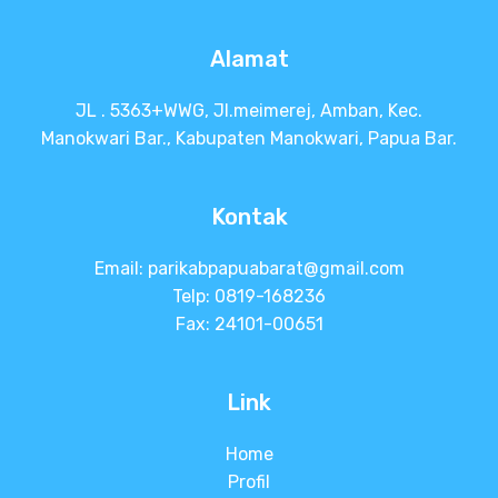
S
e
Alamat
k
a
JL . 5363+WWG, Jl.meimerej, Amban, Kec.
r
a
Manokwari Bar., Kabupaten Manokwari, Papua Bar.
n
g
Kontak
Email:
parikabpapuabarat@gmail.com
Telp: 0819-168236
Fax: 24101-00651
Link
Home
Profil