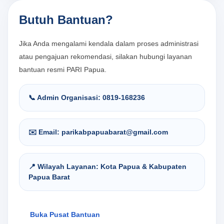
Butuh Bantuan?
Jika Anda mengalami kendala dalam proses administrasi
atau pengajuan rekomendasi, silakan hubungi layanan
bantuan resmi PARI Papua.
📞 Admin Organisasi: 0819-168236
L
✉️ Email: parikabpapuabarat@gmail.com
a
📍 Wilayah Layanan: Kota Papua & Kabupaten
Papua Barat
y
a
Buka Pusat Bantuan