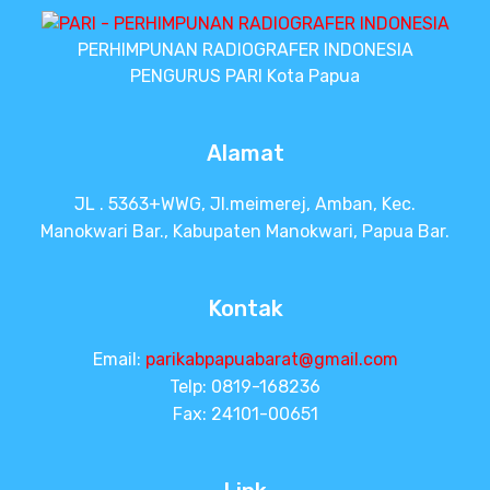
I
PERHIMPUNAN RADIOGRAFER INDONESIA
PENGURUS PARI Kota Papua
K
Alamat
L
i
JL . 5363+WWG, Jl.meimerej, Amban, Kec.
h
Manokwari Bar., Kabupaten Manokwari, Papua Bar.
a
t
D
Kontak
e
t
a
Email:
parikabpapuabarat@gmail.com
il
Telp: 0819-168236
Fax: 24101-00651