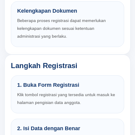
Kelengkapan Dokumen
Beberapa proses registrasi dapat memerlukan
kelengkapan dokumen sesuai ketentuan
administrasi yang berlaku.
Langkah Registrasi
1. Buka Form Registrasi
Klik tombol registrasi yang tersedia untuk masuk ke
halaman pengisian data anggota.
2. Isi Data dengan Benar