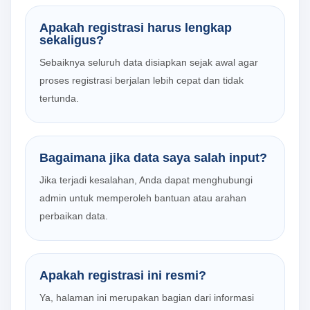
Apakah registrasi harus lengkap
sekaligus?
Sebaiknya seluruh data disiapkan sejak awal agar
proses registrasi berjalan lebih cepat dan tidak
tertunda.
Bagaimana jika data saya salah input?
Jika terjadi kesalahan, Anda dapat menghubungi
admin untuk memperoleh bantuan atau arahan
perbaikan data.
Apakah registrasi ini resmi?
Ya, halaman ini merupakan bagian dari informasi