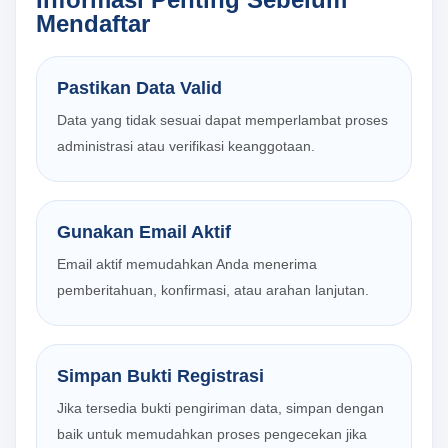
Mendaftar
Pastikan Data Valid
Data yang tidak sesuai dapat memperlambat proses
administrasi atau verifikasi keanggotaan.
Gunakan Email Aktif
Email aktif memudahkan Anda menerima
pemberitahuan, konfirmasi, atau arahan lanjutan.
Simpan Bukti Registrasi
Jika tersedia bukti pengiriman data, simpan dengan
baik untuk memudahkan proses pengecekan jika