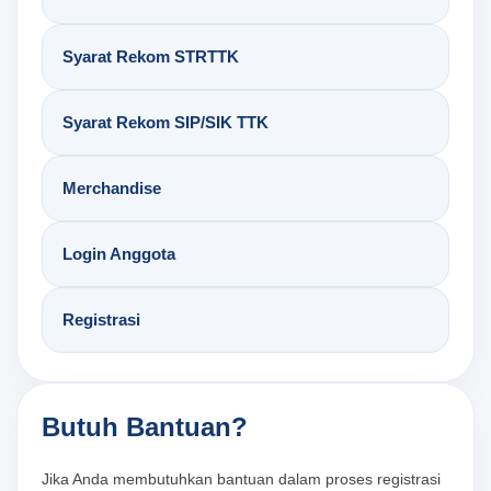
Syarat Rekom STRTTK
Syarat Rekom SIP/SIK TTK
Merchandise
Login Anggota
Registrasi
Butuh Bantuan?
Jika Anda membutuhkan bantuan dalam proses registrasi