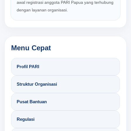
awal registrasi anggota PARI Papua yang terhubung
dengan layanan organisasi.
Menu Cepat
Profil PARI
Struktur Organisasi
Pusat Bantuan
Regulasi