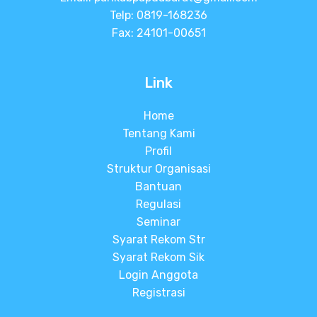
Telp: 0819-168236
Fax: 24101-00651
Link
Home
Tentang Kami
Profil
Struktur Organisasi
Bantuan
Regulasi
Seminar
Syarat Rekom Str
Syarat Rekom Sik
Login Anggota
Registrasi