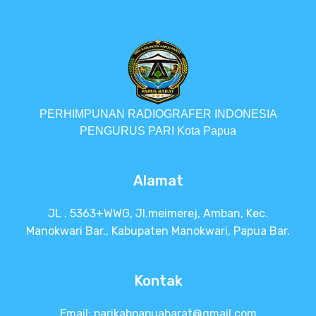
PERHIMPUNAN RADIOGRAFER INDONESIA
PENGURUS PARI Kota Papua
Alamat
JL . 5363+WWG, Jl.meimerej, Amban, Kec.
Manokwari Bar., Kabupaten Manokwari, Papua Bar.
Kontak
Email:
parikabpapuabarat@gmail.com