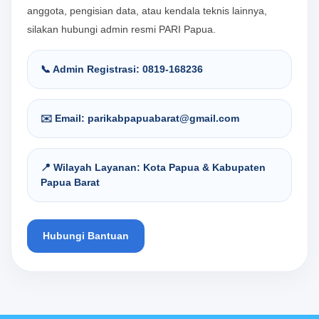
anggota, pengisian data, atau kendala teknis lainnya,
silakan hubungi admin resmi PARI Papua.
📞 Admin Registrasi: 0819-168236
✉️ Email: parikabpapuabarat@gmail.com
📍 Wilayah Layanan: Kota Papua & Kabupaten
Papua Barat
Hubungi Bantuan