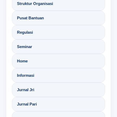
Struktur Organisasi
Pusat Bantuan
Regulasi
Seminar
Home
Informasi
Jurnal Jri
Jurnal Pari