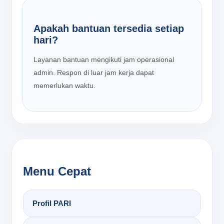
Apakah bantuan tersedia setiap
hari?
Layanan bantuan mengikuti jam operasional
admin. Respon di luar jam kerja dapat
memerlukan waktu.
Menu Cepat
Profil PARI