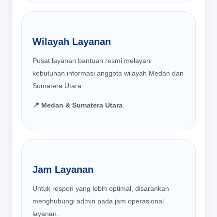
Wilayah Layanan
Pusat layanan bantuan resmi melayani
kebutuhan informasi anggota wilayah Medan dan
Sumatera Utara.
📍 Medan & Sumatera Utara
Jam Layanan
Untuk respon yang lebih optimal, disarankan
menghubungi admin pada jam operasional
layanan.