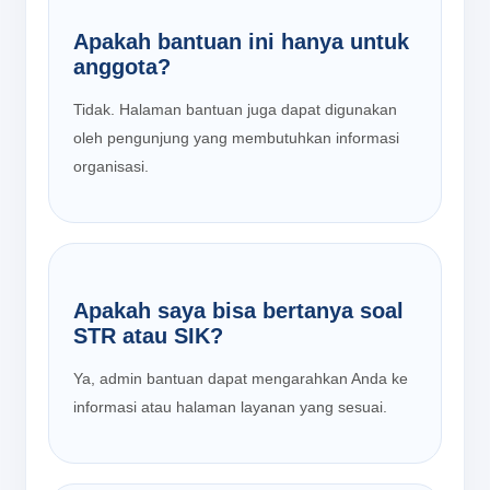
Apakah bantuan ini hanya untuk
anggota?
Tidak. Halaman bantuan juga dapat digunakan
oleh pengunjung yang membutuhkan informasi
organisasi.
Apakah saya bisa bertanya soal
STR atau SIK?
Ya, admin bantuan dapat mengarahkan Anda ke
informasi atau halaman layanan yang sesuai.